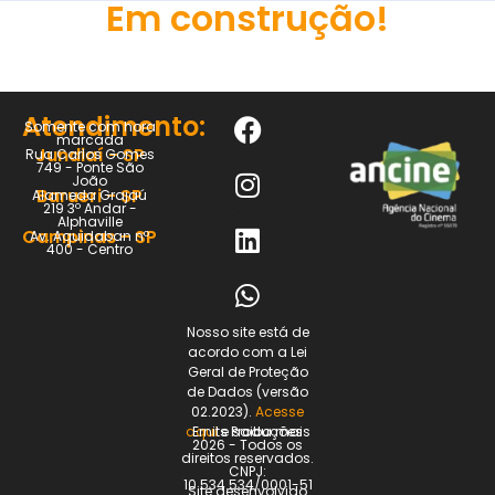
Em construção!
Atendimento:
Somente com hora
marcada
Jundiaí - SP
Rua Carlos Gomes
749 - Ponte São
João
Barueri - SP
Alameda Grajaú
219 3º Andar -
Alphaville
Campinas - SP
Av. Aquidaban nº
400 - Centro
Nosso site está de
acordo com a Lei
Geral de Proteção
de Dados (versão
02.2023).
Acesse
Ernits Produções
aqui
e saiba mais
2026 - Todos os
direitos reservados.
CNPJ:
10.534.534/0001-51
Site desenvolvido