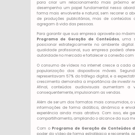
para criar um relacionamento mais próximo e
desempenha um papel fundamental nessa abordage
forma mais envolvente e natural, sem recorrer a 
de produções publicitárias, mas de conteúdos c
agregam à vida das pessoas.
Para garantir que sua empresa aproveite ao máxim
Programa de Geração de Conteúdos
, uma 
posicionar estrategicamente no ambiente digita
qualidade profissional, sua empresa poderá ofere
autoridade no mercado e fortalecer a conexão com s
O consumo de vídeos na internet cresce a cada ano
popularização dos dispositivos móveis. Segu
representavam 57% do tráfego digital, e a expecta
crescimento demonstra a importância de investir n
Afinal, conteúdos audiovisuais aumentam a v
consequentemente, impulsionam as vendas.
Além de ser um dos formatos mais consumidos, o 
informações de forma didática, dinâmica e envol
experiência ainda mais atrativa. Com isso, ele 
compartilhamento, ampliando o alcance da sua 
Com o
Programa de Geração de Conteúdos da
poder do vídeo de forma estratégica e recorrente, ga